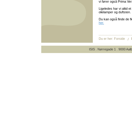
vi fører også Prima Ver
Ligeledes har vi altid et
olielamper og duftsten.
Du kan også finde de fl
her.
Du er her:
Forside
ISIS . Nørregade 1 . 9000 Aalb