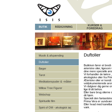
KURSER &
BUTIK
RÅDGIVNING
FOREDRAG
Duftolier
Musik & afspænding
Duftolier
Butikken fører et bredt 
æteriske olier, ligesom
Bøger
dine mere specielle øn
Vi forhandler de lækre
Tarot
økologiske olier fra Pr
Æteriske olier er kendt
Meditationspuder & -måtter
veldokumenterede arom
Vi rådgiver dig gerne o
Willow Tree Figurer
lige til dit behov.
Eller bare brug olierne 
Webshop
dit hjem.
Specielt den fantastiske
Spirituelle film
Prima Vera er uundværli
Eller hvad med kanelba
væk.
Spirit of OM - økologisk tøj