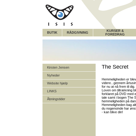
KURSER &
BUTIK
RÅDGIVNING
FOREDRAG
The Secret
Kirsten Jensen
Nyheder
Hemmeligheden er blev
videre...gennem årtusin
Website hjælp
for nu at nå frem til dig.
Loven om tiltrækning bl
LINKS
forklaret på DVD med 
tale samt i bogen The S
Åbningstider
hemmeligheden på dan
Hemmeligheden bag al
du nogensinde har øns
- kan blive din!