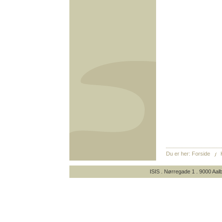
Du er her:
Forside
ISIS . Nørregade 1 . 9000 Aalb